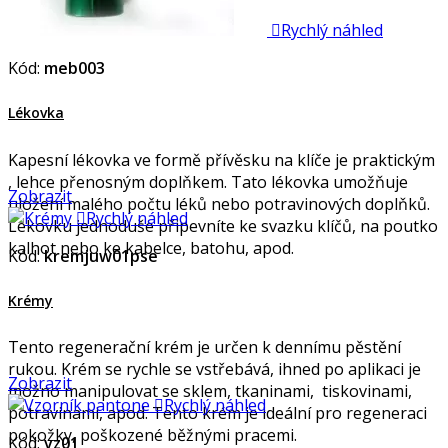

Rychlý náhled
Kód:
meb003
Lékovka
Kapesní lékovka ve formě přívěsku na klíče je praktickým
, lehce přenosným doplňkem. Tato lékovka umožňuje
Zobrazit
uložení malého počtu léků nebo potravinových doplňků.

Rychlý náhled
Lékovku jednoduše připevníte ke svazku klíčů, na poutko
kalhot nebo ke kabelce, batohu, apod.
Kód:
kremjuw01pse
Krémy
Tento regenerační krém je určen k dennímu pěstění
rukou. Krém se rychle se vstřebává, ihned po aplikaci je
Zobrazit
možno manipulovat se sklem, tkaninami, tiskovinami,

Rychlý náhled
potravinami, apod. Tento krém je ideální pro regeneraci
pokožky, poškozené běžnými pracemi.
Kód:
vz01