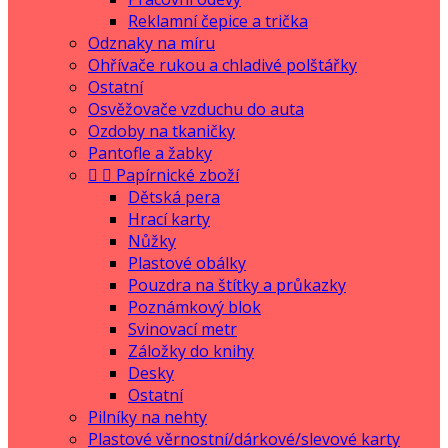
Reklamní čepice a trička
Odznaky na míru
Ohřívače rukou a chladivé polštářky
Ostatní
Osvěžovače vzduchu do auta
Ozdoby na tkaničky
Pantofle a žabky


Papírnické zboží
Dětská pera
Hrací karty
Nůžky
Plastové obálky
Pouzdra na štítky a průkazky
Poznámkový blok
Svinovací metr
Záložky do knihy
Desky
Ostatní
Pilníky na nehty
Plastové věrnostní/dárkové/slevové karty