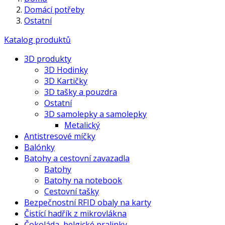
Domácí potřeby
Ostatní
Katalog produktů
3D produkty
3D Hodinky
3D Kartičky
3D tašky a pouzdra
Ostatní
3D samolepky a samolepky
Metalický
Antistresové míčky
Balónky
Batohy a cestovní zavazadla
Batohy
Batohy na notebook
Cestovní tašky
Bezpečnostní RFID obaly na karty
Čistící hadřík z mikrovlákna
Čokoláda, belgické pralinky