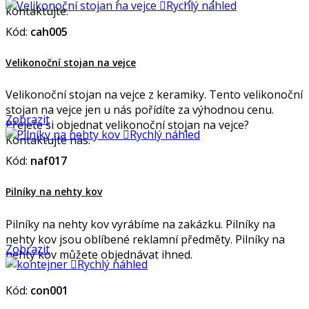

Rychlý náhled
kontaktujte.
Kód:
cah005
Velikonoční stojan na vejce
Velikonoční stojan na vejce z keramiky. Tento velikonoční
stojan na vejce jen u nás pořídíte za výhodnou cenu.
Zobrazit
Přejete si objednat velikonoční stojan na vejce?

Rychlý náhled
Kontaktujte nás.
Kód:
naf017
Pilníky na nehty kov
Pilníky na nehty kov vyrábíme na zakázku. Pilníky na
nehty kov jsou oblíbené reklamní předměty. Pilníky na
Zobrazit
nehty kov můžete objednávat ihned.

Rychlý náhled
Kód:
con001