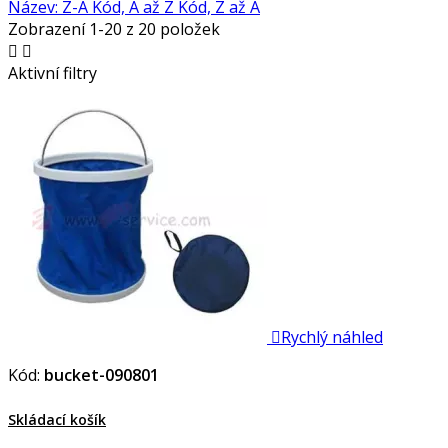
Název: Z-A
Kód, A až Z
Kód, Z až A
Zobrazení 1-20 z 20 položek


Aktivní filtry

Rychlý náhled
Kód:
bucket-090801
Skládací košík