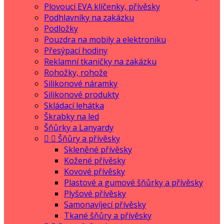
Plovoucí EVA klíčenky, přívěsky
Podhlavníky na zakázku
Podložky
Pouzdra na mobily a elektroniku
Přesýpací hodiny
Reklamní tkaničky na zakázku
Rohožky, rohože
Silikonové náramky
Silikonové produkty
Skládací lehátka
Škrabky na led
Šňůrky a Lanyardy


Šňůry a přívěsky
Skleněné přívěsky
Kožené přívěsky
Kovové přívěsky
Plastové a gumové šňůrky a přívěsky
Plyšové přívěsky
Samonavíjecí přívěsky
Tkané šňůry a přívěsky