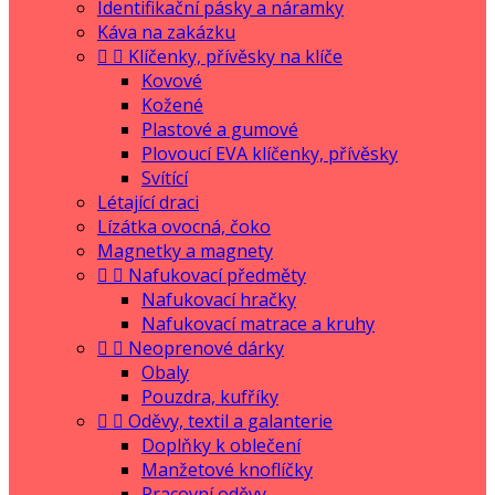
Identifikační pásky a náramky
Káva na zakázku


Klíčenky, přívěsky na klíče
Kovové
Kožené
Plastové a gumové
Plovoucí EVA klíčenky, přívěsky
Svítící
Létající draci
Lízátka ovocná, čoko
Magnetky a magnety


Nafukovací předměty
Nafukovací hračky
Nafukovací matrace a kruhy


Neoprenové dárky
Obaly
Pouzdra, kufříky


Oděvy, textil a galanterie
Doplňky k oblečení
Manžetové knoflíčky
Pracovní oděvy