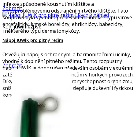
infekce způsobené kousnutím klíštěte a
Zobrazit
k bezproblémovému odstranění mrtvého klíštěte. Tato

Rychlý náhled
souprava byla vyvinuta především na infekce typu virové
encefalitidy, lymské boreliózy, ehrlichiózy, babeziózy,
Kód:
juwim02pse
i některého typu dermatomykózy.
Nápoj JUWÍK pro pitný režim
Osvěžující nápoj s ochrannými a harmonizačními účinky,
vhodný k doplnění pitného režimu. Tento rozpustný
Zobrazit
nápoj JUWÍK je doporučen především osobám v extrémní
zátěži, a to zejména zaměstnancům v horkých provozech.
Díky svému složení zvyšuje obranyschopnost organizmu,
snižuje celkovou nemocnost a zlepšuje duševní i fyzickou
kondici.