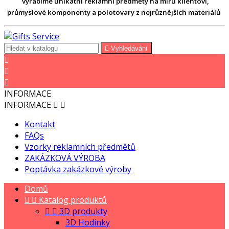
vyrábíme unikátní reklamní předměty na míru klientovi,
průmyslové komponenty a polotovary z nejrůznějších materiálů

Vyhledávání



INFORMACE
INFORMACE


Kontakt
FAQs
Vzorky reklamních předmětů
ZAKÁZKOVÁ VÝROBA
Poptávka zakázkové výroby
Domů


Katalog produktů


3D produkty
3D Hodinky