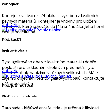
kontejner
Kontejner ve tvaru sněhuláka je vyroben z kvalitních
pevných materiálů. Kontejner je vhodný pro uložení
Zobrazit
drobností, které schováte do těla sněhuláka. Jeho horní

Rychlý náhled
část je oddělitelná.
Kód:
tas01
Igelitové obaly
Tyto igelitového obaly z kvalitního materiálu dobře
poslouží pro uskladnění drobných předmětů. Tyto
Zobrazit
igelitové obaly nabízíme v různých velikostech. Máte-li

Rychlý náhled
zájem o objednání těchto igelitových obalů, kontaktujte
náš prodejní tým.
Kód:
juwim01pse
Klíšťová encefalitida
Tato sada - klíšťová encefalitida - je určená k likvidaci