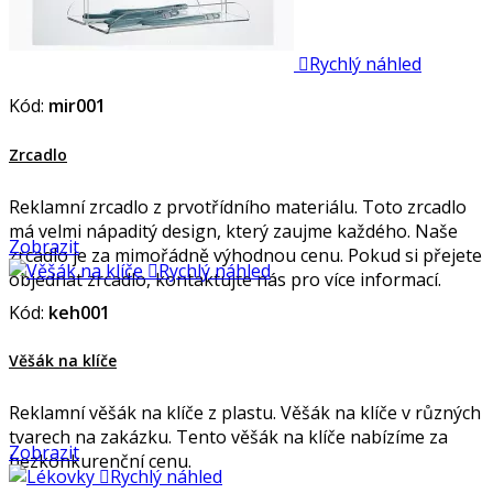

Rychlý náhled
Kód:
mir001
Zrcadlo
Reklamní zrcadlo z prvotřídního materiálu. Toto zrcadlo
má velmi nápaditý design, který zaujme každého. Naše
Zobrazit
zrcadlo je za mimořádně výhodnou cenu. Pokud si přejete

Rychlý náhled
objednat zrcadlo, kontaktujte nás pro více informací.
Kód:
keh001
Věšák na klíče
Reklamní věšák na klíče z plastu. Věšák na klíče v různých
tvarech na zakázku. Tento věšák na klíče nabízíme za
Zobrazit
bezkonkurenční cenu.

Rychlý náhled