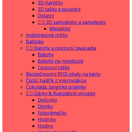
3D Kartičky
3D tašky a pouzdra
Ostatní


3D samolepky a samolepky
Metalický
Antistresové míčky
Balónky


Batohy a cestovní zavazadla
Batohy
Batohy na notebook
Cestovní tašky
Bezpečnostní RFID obaly na karty
Čistící hadřík z mikrovlákna
Čokoláda, belgické pralinky


Dárky & Rukodělné výrobky
Deštníky
Dýmky
Fotorámečky
Hodinky
Hodiny