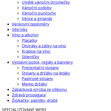
Umělé vánoční stromečky
Vánoční ozdoby
Vánoční punčochy
Věnce a girlandy
Venkovní teploměry
Větrníky
Víno a alkohol
Placatky
Otvíráky a zátky na víno
Krabice na víno
Skleníčky
Výstavní police, regály a bannery
Prezentační stojany
Stojany a držáky na letáky
Papírové stojany
Memo držáky
Zakázková výroba ze silikonu
Zdravá propagace
Žvýkačky, pastilky, dražé
SPECIALIZOVANÉ WEBY