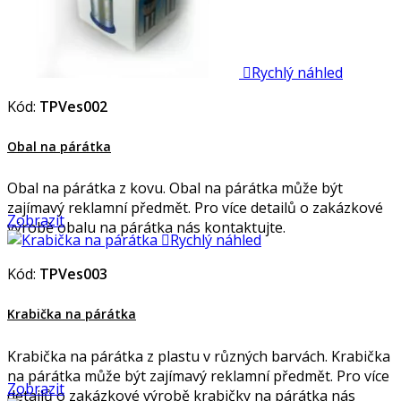

Rychlý náhled
Kód:
TPVes002
Obal na párátka
Obal na párátka z kovu. Obal na párátka může být
zajímavý reklamní předmět. Pro více detailů o zakázkové
Zobrazit
výrobě obalu na párátka nás kontaktujte.

Rychlý náhled
Kód:
TPVes003
Krabička na párátka
Krabička na párátka z plastu v různých barvách. Krabička
na párátka může být zajímavý reklamní předmět. Pro více
Zobrazit
detailů o zakázkové výrobě krabičky na párátka nás