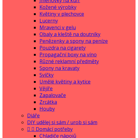
Jmenovky na kufr
Kožené výrobky
Květiny v plechovce
Lucerny
Mravenci v gelu
Obaly a kleště na doutníky
Penězenky a spony na peníze
Pouzdra na cigarety
Propagační boxy na víno
Různé reklamní předměty
Spony na kravaty
Svíčky
Umělé květiny a kytice
Vějíře
Zapalovače
Zrcátka
Houby
Diáře
DIY udělej si sám / urob si sám


Domácí potřeby
Chladiče nápojů