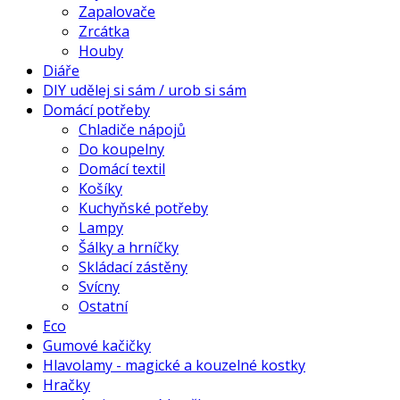
Zapalovače
Zrcátka
Houby
Diáře
DIY udělej si sám / urob si sám
Domácí potřeby
Chladiče nápojů
Do koupelny
Domácí textil
Košíky
Kuchyňské potřeby
Lampy
Šálky a hrníčky
Skládací zástěny
Svícny
Ostatní
Eco
Gumové kačičky
Hlavolamy - magické a kouzelné kostky
Hračky