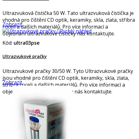
Ultrazvuková čistička 50 W. Tato ultrazvuková čistička je
vhodná pro čištění CD optik, keramiky, skla, zlata, stříbra
Zobrazit
i oceli a dalších materiálů. Pro více informací a

Rychlý náhled
objednání ultrazvukové čističky nás kontaktujte.
Kód:
ultra03pse
Ultrazvukové pračky
Ultrazvukové pračky 30/50 W. Tyto Ultrazvukové pračky
jsou vhodné pro čištění CD optik, keramiky, skla, zlata,
Zobrazit
stříbra i oceli a dalších materiálů. Pro více informací a
objednání utrazvukové pračky nás kontaktujte.