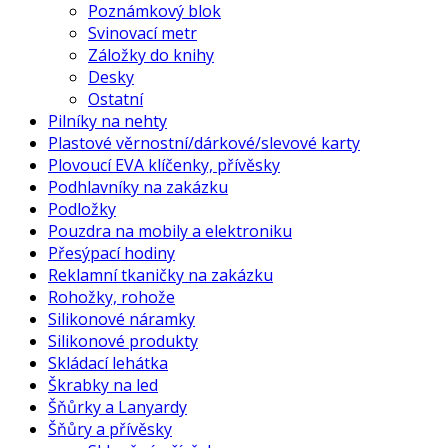
Poznámkový blok
Svinovací metr
Záložky do knihy
Desky
Ostatní
Pilníky na nehty
Plastové věrnostní/dárkové/slevové karty
Plovoucí EVA klíčenky, přívěsky
Podhlavníky na zakázku
Podložky
Pouzdra na mobily a elektroniku
Přesýpací hodiny
Reklamní tkaničky na zakázku
Rohožky, rohože
Silikonové náramky
Silikonové produkty
Skládací lehátka
Škrabky na led
Šňůrky a Lanyardy
Šňůry a přívěsky