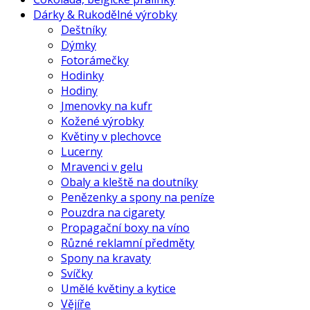
Dárky & Rukodělné výrobky
Deštníky
Dýmky
Fotorámečky
Hodinky
Hodiny
Jmenovky na kufr
Kožené výrobky
Květiny v plechovce
Lucerny
Mravenci v gelu
Obaly a kleště na doutníky
Penězenky a spony na peníze
Pouzdra na cigarety
Propagační boxy na víno
Různé reklamní předměty
Spony na kravaty
Svíčky
Umělé květiny a kytice
Vějíře