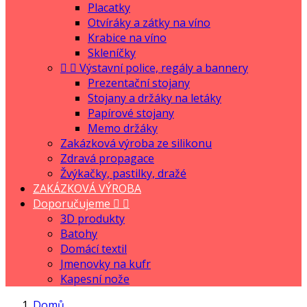
Placatky
Otvíráky a zátky na víno
Krabice na víno
Skleníčky


Výstavní police, regály a bannery
Prezentační stojany
Stojany a držáky na letáky
Papírové stojany
Memo držáky
Zakázková výroba ze silikonu
Zdravá propagace
Žvýkačky, pastilky, dražé
ZAKÁZKOVÁ VÝROBA
Doporučujeme


3D produkty
Batohy
Domácí textil
Jmenovky na kufr
Kapesní nože
Domů