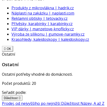
Produkty z mikrovlákna | hadrik.cz
Náplasti na zakázku | naplasti.com
Reklamní obtisky | tetovacky.cz
Přívěsky, karabinky | karabinky.cz
VIP dárky | manzetove-knoflicky.cz
Výroba ze silikonu | gumove-naramky.cz
Krasohledy, kaleidoskopy | kaleidoskopy.cz

OK
Ostatní
Ostatní
Ostatní potřeby vhodné do domácnosti.
Počet produktů: 20
Seřadit podle:
Důležitost

Prodej, od nejvyššího po nejnižší
Důležitost
Název, A až Z