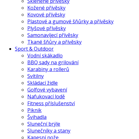
Skleněné přívěsky
Kožené přívěsky
Kovové přívěsky
Plastové a gumové šňůrky a přívěsky
Plyšové přívěsky
Samonavíjecí přívěsky
Tkané šňůry a přívěsky
Sport & Outdoor
Vodní skákadlo
BBQ sady na grilování
Karabiny a rollerů
Svítilny
Skládací židle
Golfové vybavení
Nafukovací lodě
Fitness příslušenství
Piknik
Švihadla
Sluneční brýle
Slunečníky a stany
Kapesní nože