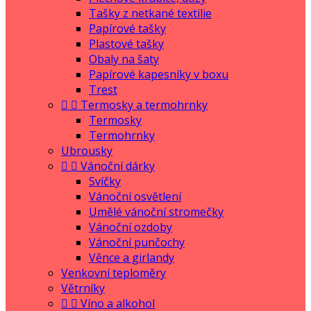
Tašky z netkané textilie
Papírové tašky
Plastové tašky
Obaly na šaty
Papírové kapesníky v boxu
Trest


Termosky a termohrnky
Termosky
Termohrnky
Ubrousky


Vánoční dárky
Svíčky
Vánoční osvětlení
Umělé vánoční stromečky
Vánoční ozdoby
Vánoční punčochy
Věnce a girlandy
Venkovní teploměry
Větrníky


Víno a alkohol