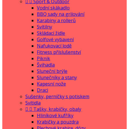


Sport & Outdoor
Vodní skákadlo
BBQ sady na grilování
Karabiny a rollerů
Svítilny
Skládací židle
Golfové vybavení
Nafukovací lodě
Fitness příslušenství
Piknik
Švihadla
Sluneční brýle
Slunečníky a stany
Kapesní nože
Draci
Sušenky, perníčky s potiskem
Svítidla


Tašky, krabičky, obaly
Hliníkové kufříky
Krabičky a pouzdra
Plechové krabice, dózy