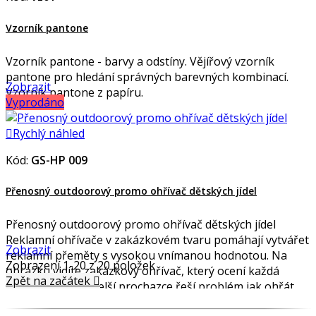
Vzorník pantone
Vzorník pantone - barvy a odstíny. Vějířový vzorník
pantone pro hledání správných barevných kombinací.
Zobrazit
Vzorník pantone z papíru.
Vyprodáno

Rychlý náhled
Kód:
GS-HP 009
Přenosný outdoorový promo ohřívač dětských jídel
Přenosný outdoorový promo ohřívač dětských jídel
Reklamní ohřívače v zakázkovém tvaru pomáhají vytvářet
Zobrazit
reklamní přeměty s vysokou vnímanou hodnotou. Na
Zobrazení 1-20 z 20 položek
obrázku vidíte zakázkový ohřívač, který ocení každá
Zpět na začátek

matka, která na delší prochazce řeší problém jak ohřát
svému potomkovi jídlo. S tímto ohřívačem není pak