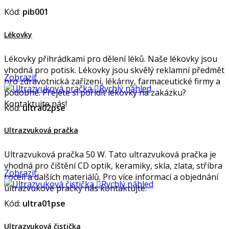
Kód:
pib001
Lékovky
Lékovky přihrádkami pro dělení léků. Naše lékovky jsou
vhodná pro potisk. Lékovky jsou skvělý reklamní předmět
Zobrazit
pro zdravotnická zařízení, lékárny, farmaceutické firmy a

Rychlý náhled
podobně. Přejete si pořídit lékovky na zakázku?
Kontaktujte nás!
Kód:
ultra02pse
Ultrazvuková pračka
Ultrazvuková pračka 50 W. Tato ultrazvuková pračka je
vhodná pro čištění CD optik, keramiky, skla, zlata, stříbra
Zobrazit
i oceli a dalších materiálů. Pro více informací a objednání

Rychlý náhled
ultrazvukové pračky nás kontaktujte.
Kód:
ultra01pse
Ultrazvuková čistička