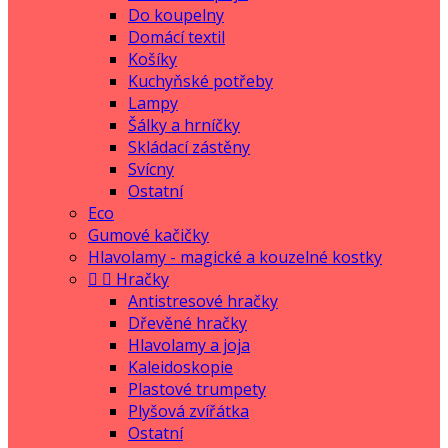
Do koupelny
Domácí textil
Košíky
Kuchyňské potřeby
Lampy
Šálky a hrníčky
Skládací zástěny
Svícny
Ostatní
Eco
Gumové kačičky
Hlavolamy - magické a kouzelné kostky


Hračky
Antistresové hračky
Dřevěné hračky
Hlavolamy a joja
Kaleidoskopie
Plastové trumpety
Plyšová zvířátka
Ostatní