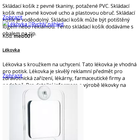
Skládací košík z pevné tkaniny, potažené PVC. Skládací
košík má pevné kovové ucho a plastovou obruč. Skládací
Zobrazit
košík je voděodolný. Skládací košík může být potištěný

Rychlý náhled
logem nebo reklamou. Tento skládací košík dodáváme s
obalem na zip.
Kód:
meb001
Lékovka
Lékovka s kroužkem na uchycení. Tato lékovka je vhodná
pro potisk. Lékovka je skvělý reklamní předmět pro
Zobrazit
zdravotnická zařízení, lékárny, farmaceutické firmy a
podobně. Pro detailní informace o výrobě lékovky na
zakázku nás kontaktujte.