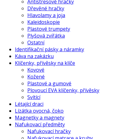
Antistresové hračky
Dřevěné hračky
Hlavolamy a joja
Kaleidoskopie
Plastové trumpety
Plyšová zvířátka
Ostatní
Identifikační pásky a náramky
Káva na zakázku
Klíčenky, přívěsky na klíče
Kovové
Kožené
Plastové a gumové
Plovoucí EVA klíčenky, přívěsky
Svítící
Létající draci
Lízátka ovocná, čoko
Magnetky a magnety
Nafukovací předměty
Nafukovací hračky
Nafukovací matrace a kruhy