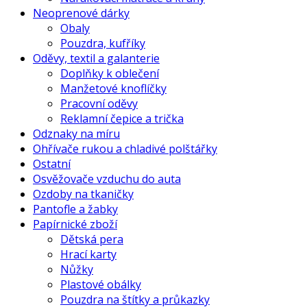
Neoprenové dárky
Obaly
Pouzdra, kufříky
Oděvy, textil a galanterie
Doplňky k oblečení
Manžetové knoflíčky
Pracovní oděvy
Reklamní čepice a trička
Odznaky na míru
Ohřívače rukou a chladivé polštářky
Ostatní
Osvěžovače vzduchu do auta
Ozdoby na tkaničky
Pantofle a žabky
Papírnické zboží
Dětská pera
Hrací karty
Nůžky
Plastové obálky
Pouzdra na štítky a průkazky