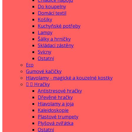
Chladiče nápojů
Do koupelny
Domácí textil
Košíky
Kuchyňské potřeby
Lampy
Šálky a hrníčky
Skládací zástěny
Svícny
Ostatní
Eco
Gumové kačičky
Hlavolamy - magické a kouzelné kostky


Hračky
Antistresové hračky
Dřevěné hračky
Hlavolamy a joja
Kaleidoskopie
Plastové trumpety
Plyšová zvířátka
Ostatní