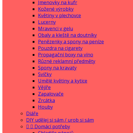
Jmenovky na kufr
Kožené výrobky
Květiny v plechovce
Lucerny
Mravenci v gelu
Obaly a kleště na doutníky
Penězenky a spony na peníze
Pouzdra na cigarety
Propagační boxy na víno
Různé reklamní předměty
Spony na kravaty
Svíčky
Umělé květiny a kytice
Vějíře
Zapalovače
Zrcátka
Houby
Diáře
DIY udělej si sám / urob si sám


Domácí potřeby