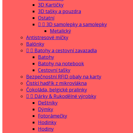
3D Kartičky
3D tašky a pouzdra
Ostatní


3D samolepky a samolepky
Metalický
Antistresové míčky
Balónky


Batohy a cestovní zavazadla
Batohy
Batohy na notebook
Cestovní tašky
Bezpečnostní RFID obaly na karty
Čistící hadřík z mikrovlákna
Čokoláda, belgické pralinky


Dárky & Rukodělné výrobky
Deštníky
Dýmky
Fotorámečky
Hodinky
Hodiny