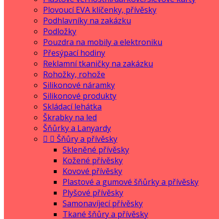
Plovoucí EVA klíčenky, přívěsky
Podhlavníky na zakázku
Podložky
Pouzdra na mobily a elektroniku
Přesýpací hodiny
Reklamní tkaničky na zakázku
Rohožky, rohože
Silikonové náramky
Silikonové produkty
Skládací lehátka
Škrabky na led
Šňůrky a Lanyardy


Šňůry a přívěsky
Skleněné přívěsky
Kožené přívěsky
Kovové přívěsky
Plastové a gumové šňůrky a přívěsky
Plyšové přívěsky
Samonavíjecí přívěsky
Tkané šňůry a přívěsky