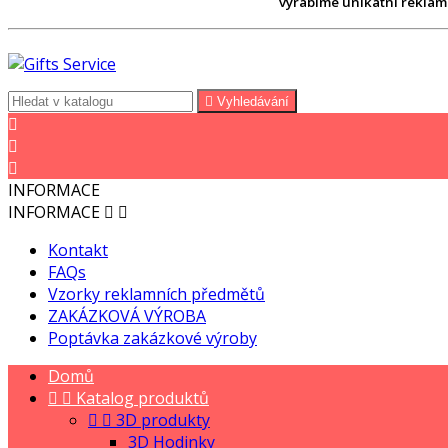
vyrábíme unikátní reklam

Vyhledávání



INFORMACE
INFORMACE


Kontakt
FAQs
Vzorky reklamních předmětů
ZAKÁZKOVÁ VÝROBA
Poptávka zakázkové výroby
Domů


Katalog produktů


3D produkty
3D Hodinky