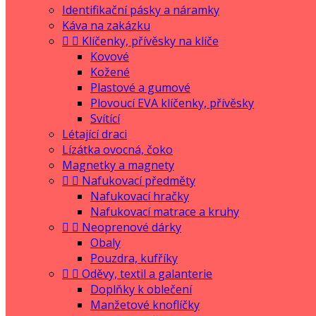
Identifikační pásky a náramky
Káva na zakázku


Klíčenky, přívěsky na klíče
Kovové
Kožené
Plastové a gumové
Plovoucí EVA klíčenky, přívěsky
Svítící
Létající draci
Lízátka ovocná, čoko
Magnetky a magnety


Nafukovací předměty
Nafukovací hračky
Nafukovací matrace a kruhy


Neoprenové dárky
Obaly
Pouzdra, kufříky


Oděvy, textil a galanterie
Doplňky k oblečení
Manžetové knoflíčky