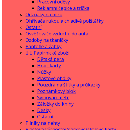
Pracovní oděvy
Reklamní čepice a trička
Odznaky na míru
Ohřívače rukou a chladivé polštářky
Ostatní
Osvěžovače vzduchu do auta
Ozdoby na tkaničky
Pantofle a žabky


Papírnické zboží
Dětská pera
Hrací karty
Nůžky
Plastové obálky
Pouzdra na štítky a průkazky
Poznámkový blok
Svinovací metr
Záložky do knihy
Desky
Ostatní
Pilníky na nehty
Plastové věrnostní/dárkové/slevové karty