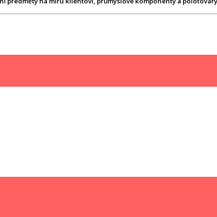
ní předměty na míru klientovi, průmyslové komponenty a polotovary 