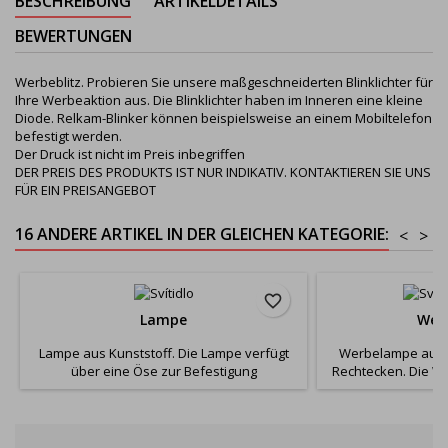
BESCHREIBUNG
ARTIKELDETAILS
BEWERTUNGEN
Werbeblitz. Probieren Sie unsere maßgeschneiderten Blinklichter für
Ihre Werbeaktion aus. Die Blinklichter haben im Inneren eine kleine
Diode. Relkam-Blinker können beispielsweise an einem Mobiltelefon
befestigt werden.
Der Druck ist nicht im Preis inbegriffen
DER PREIS DES PRODUKTS IST NUR INDIKATIV. KONTAKTIEREN SIE UNS
FÜR EIN PREISANGEBOT
16 ANDERE ARTIKEL IN DER GLEICHEN KATEGORIE:
<
>
favorite_border
Lampe
Wer
Lampe aus Kunststoff. Die Lampe verfügt
Werbelampe aus K
über eine Öse zur Befestigung
Rechtecken. Die W
beispielsweise an Schlüsseln. Dieses Licht
eine Öse zur Befest
kann die perfekte Werbung für Ihr
Schlüsseln. Diese
Unternehmen sein. Die Lampe passt in jede
Ihrem aufgedruckt
Tasche, jedes Autofach oder jede
Werbung für Ihr 