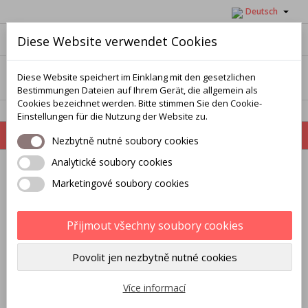

Deutsch
×
×
×
Můj seznam přání
Wunschliste erstellen
Anmelden
Diese Website verwendet Cookies
Vytvořit nový seznam
add_circle_outline
Sie müssen angemeldet sein, um Artikel Ihrer
Wir fertigen einzigartige Werbeartikel nach Kundenwunsch,
Name der Wunschliste
Wunschliste hinzufügen zu können.
Diese Website speichert im Einklang mit den gesetzlichen
industrielle Komponenten und Halbfertigprodukte aus
Bestimmungen Dateien auf Ihrem Gerät, die allgemein als
verschiedenen Materialien
Cookies bezeichnet werden. Bitte stimmen Sie den Cookie-
Einstellungen für die Nutzung der Website zu.
Abbrechen
Anmelden



Abbrechen
Wunschliste erstellen
Nezbytně nutné soubory cookies
Analytické soubory cookies
Startseite
Leuchten
Werbeblitze
Marketingové soubory cookies
Přijmout všechny soubory cookies
Werbeblitze
Povolit jen nezbytně nutné cookies
Artikel-Nr.
GS-STICKER-006
Více informací
Bewertung